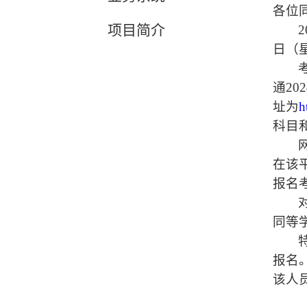
各位
项目简介
2
日（
通202
址为
h
科目
在该
报名
同等
报名
该人