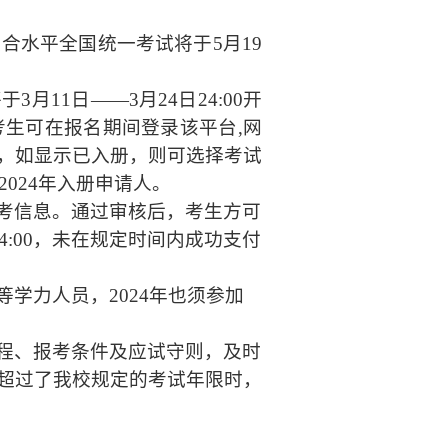
合水平全国统一考试将于5月
19
于3月1
1
日——3月
24
日
24:00
开
考生可在报名期间登录该平台
,网
，如显示已入册，则可选择考试
202
4
年入册申请人。
考信息。通过审核后，考生方可
4:00
，未在规定时间内成功支付
学力人员，202
4
年也须参加
程、报考条件及应试守则，及时
超过了我校规定的考试年限时，