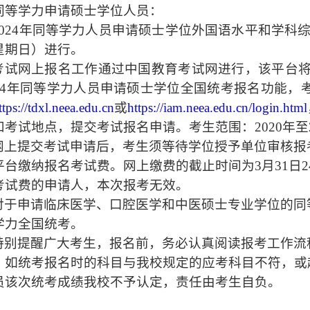
同等学力申请硕士学位人员：
02
4
年同等学力人员申请硕士学位外国语水平和学科综
星期日）进行。
考试网上报名工作通过
中国教育考试网
进行，该平台将
4
年同等学力
人员申请硕士学位
全国统考报名功能，
ttps://tdxl.neea.edu.cn
或
https://iam.neea.edu
.cn/login.html
和考试地点，提交考试报名申请。考生范围：20
20
年至
网上提交考试申请后，考生须等待学位授予单位审核报
平台缴纳报名考试费。网上缴费的截止时间为3月31日
2
考试费的申请人，本次报考无效。
对于申请临床医学、口腔医学和中医硕士专业学位的同等
学力全国统考。
特别提醒广大考生，报名前，
务必
认真阅读报考工作流
。如统考报名时的科目与我校规定的应考科目不符，或
员该次统考成绩我校不予认定，责任由考生自负。