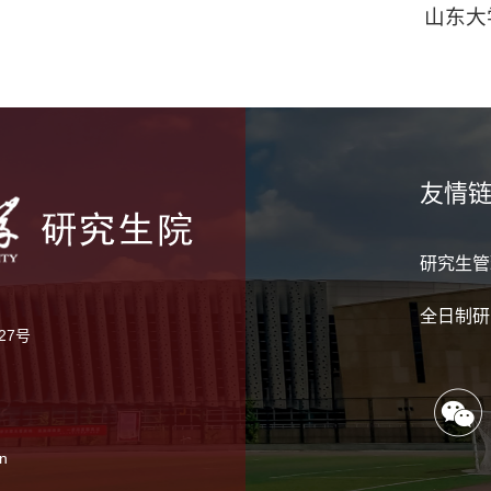
山东大
友情
研究生管
全日制研
27号
n