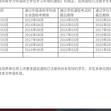
整同等学力申请硕士学位学习年限的通知》的规定，现将我校已注册学生
时间
通过外国语和学科综
通过学校课程考试的
通过学位
合全国统考期限
最后期限
最后期限
03
2013
08
2014
03
2015
05
年
月
年
月
年
月
年
03
2014
08
2015
03
2016
05
年
月
年
月
年
月
年
03
2015
08
2016
03
2017
05
年
月
年
月
年
月
年
03
2016
08
2017
03
2018
05
年
月
年
月
年
月
年
03
2017
08
2018
03
2019
05
年
月
年
月
年
月
年
03
2018
08
2019
03
2020
05
年
月
年
月
年
月
年
03
2019
08
2020
03
2021
05
年
月
年
月
年
月
年
……
……
……
各培养单位将上述要求提前通知已注册但尚未答辩的学生，并在本单位网
致本次申请失效。