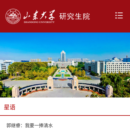
星语
郭继睿：我要一捧清水