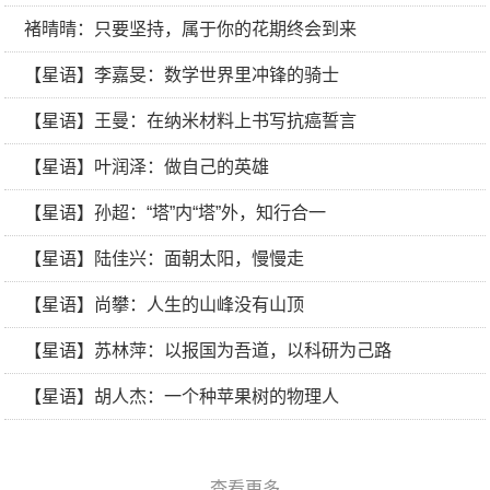
褚晴晴：只要坚持，属于你的花期终会到来
【星语】李嘉旻：数学世界里冲锋的骑士
【星语】王曼：在纳米材料上书写抗癌誓言
【星语】叶润泽：做自己的英雄
【星语】孙超：“塔”内“塔”外，知行合一
【星语】陆佳兴：面朝太阳，慢慢走
【星语】尚攀：人生的山峰没有山顶
【星语】苏林萍：以报国为吾道，以科研为己路
【星语】胡人杰：一个种苹果树的物理人
查看更多